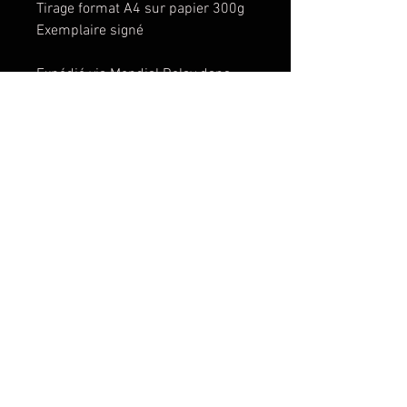
Tirage format A4 sur papier 300g
Exemplaire signé
Expédié via Mondial Relay dans
une enveloppe en carton
renforcée.
© Copyright Mathieu REYNES
CONTACT
Le projet "la théorie
du K.O." et toutes les
images sont © 2021
par Mathieu Reynès