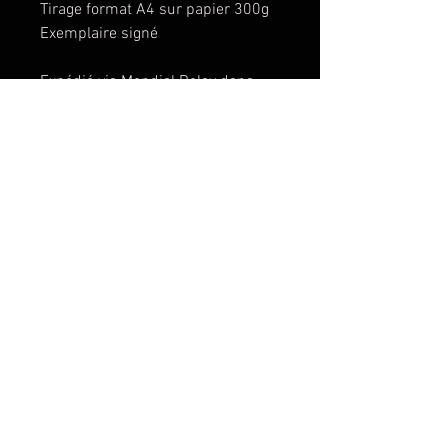
Tirage format A4 sur papier 300g
Exemplaire signé
Expédié via Mondial Relay dans
une enveloppe en carton
renforcée.
© Copyright Mathieu REYNES
CONTACT
Le projet "la théorie
du K.O." et toutes les
images sont © 2021
par Mathieu Reynès