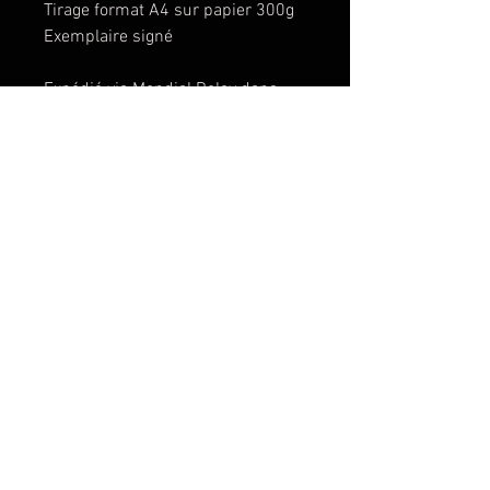
Tirage format A4 sur papier 300g
Exemplaire signé
Expédié via Mondial Relay dans
une enveloppe en carton
renforcée.
© Copyright Mathieu REYNES
CONTACT
Le projet "la théorie
du K.O." et toutes les
images sont © 2021
par Mathieu Reynès