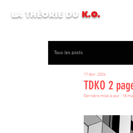
LA THÉORIE DU
K.O.
Tous les posts
17 févr. 2024
TDKO 2 page
Dernière mise à jour :
18 ma