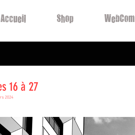
Accueil
Shop
WebCom
s 16 à 27
rs 2024