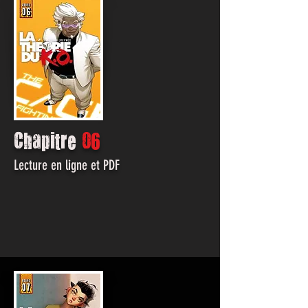
Chapitre
06
Lecture en ligne et PDF