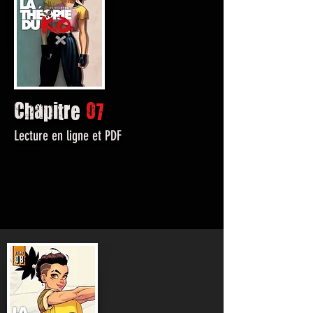
Chapitre
07
Lecture en ligne et PDF