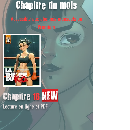
Chapitre du mois
Accessible aux abonnés mensuels ou
Premium
NEW
Chapitre
16
Lecture en ligne et PDF