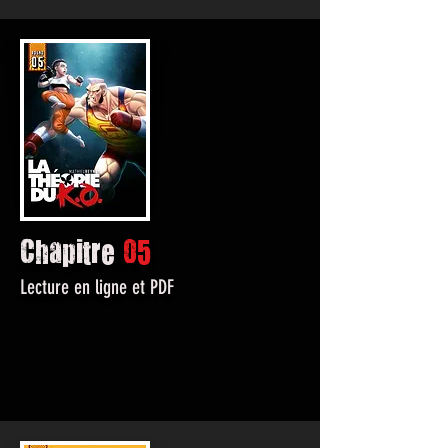
Chapitre
05
Lecture en ligne et PDF