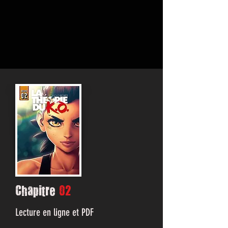
Chapitre
02
Lecture en ligne et PDF